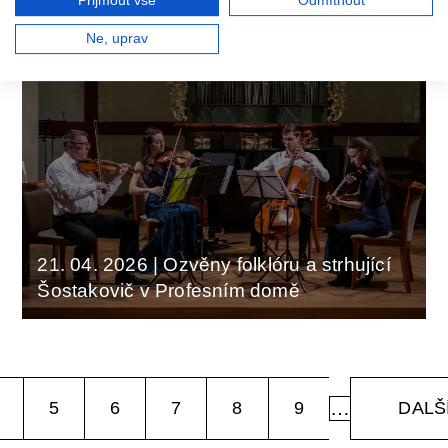
Přijmout vše
Odmítnout
Manažer/ka rozvoje fundraisingu
Ne, uprav
21. 04. 2026
|
Ozvěny folklóru a strhující
Šostakovič v Profesním domě
Pagination
…
PAGE
PAGE
5
PAGE
6
PAGE
7
PAGE
8
PAGE
9
NÁSL
DALŠÍ
STRÁ