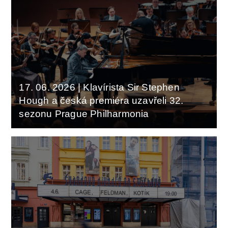
Orchestrální akademie
Orchestr Zoom
17. 06. 2026
|
Klavírista Sir Stephen
Hough a česká premiéra uzavřeli 32.
sezonu Prague Philharmonia