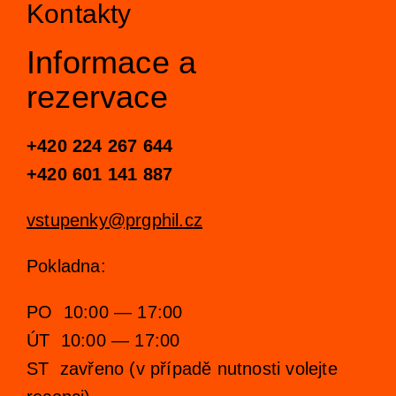
Kontakty
Koncertní sály & ubytování
Newsletter
Informace a
Profil orchestru
Podpořit
rezervace
Galerie
Emmanuel Villaume
Přátelé PraguePhil
Dětem
+420
224 267 644
Konkurzy
Členové orchestru
Pro firmy
Dětský klub Notička
Kontakty
+420 601 141 887
vstupenky@prgphil.cz
Komorní soubory
Lobkowicz abonmá
Koncerty pro děti v Rudolfinu
Pokladna:
Správní a dozorčí orgány
Podporují nás
ISMFA Prague
PO 10:00 — 17:00
Historie
Finanční dar
Talent Prahy 5
ÚT 10:00 — 17:00
ST zavřeno (v případě nutnosti volejte
Jiří Bělohlávek — zakladatel orchestru
Koncerty pro školy