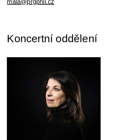
mala@prgphil.cz
Koncertní oddělení