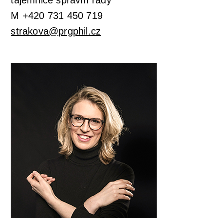
tajemnice správní rady
M +420 731 450 719
strakova@prgphil.cz