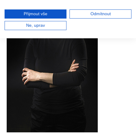
Přijmout vše
Odmítnout
Ne, uprav