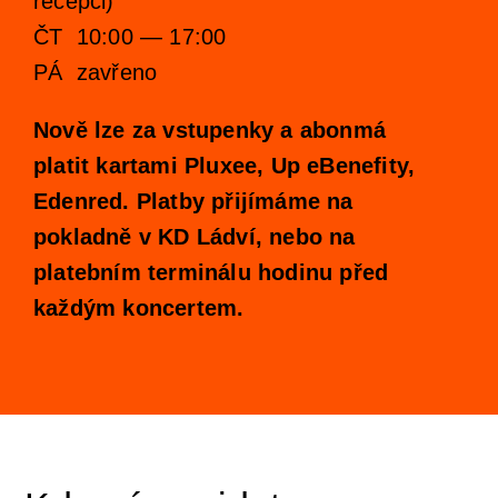
recepci)
ČT 10:00 — 17:00
Orchestrální akademie
Orchestr Zoom
PÁ zavřeno
Nově lze za vstupenky a abonmá
platit kartami Pluxee, Up eBenefity,
Edenred. Platby přijímáme na
pokladně v KD Ládví, nebo na
platebním terminálu hodinu před
každým koncertem.