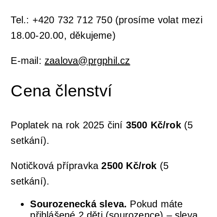
Tel.: +420 732 712 750 (prosíme volat mezi
18.00-20.00, děkujeme)
E-mail:
zaalova@prgphil.cz
Cena členství
Poplatek na rok 2025 činí
3500 Kč/rok
(5
setkání).
Notičková přípravka
2500 Kč/rok
(5
setkání).
Sourozenecká sleva.
Pokud máte
přihlášené 2 děti (sourozence) – sleva