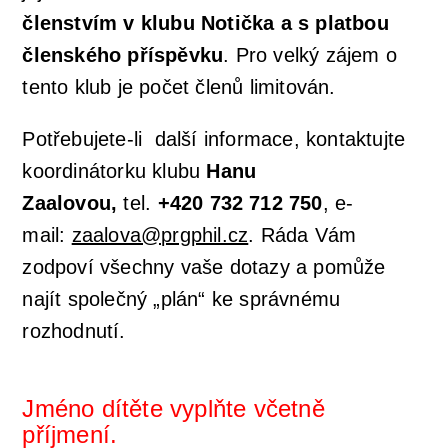
členstvím v klubu Notička a s platbou
členského příspěvku
. Pro velký zájem o
tento klub je počet členů limitován.
Potřebujete-li další informace, kontaktujte
koordinátorku klubu
Hanu
Zaalovou,
tel.
+420 732 712 750
, e-
mail:
zaalova@prgphil.cz
. Ráda Vám
zodpoví všechny vaše dotazy a pomůže
najít společný „plán“ ke správnému
rozhodnutí.
Jméno dítěte vyplňte včetně
příjmení.