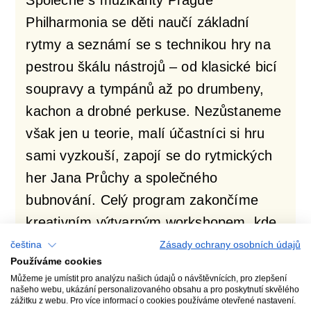
Philharmonia se děti naučí základní
rytmy a seznámí se s technikou hry na
pestrou škálu nástrojů – od klasické bicí
soupravy a tympánů až po drumbeny,
kachon a drobné perkuse. Nezůstaneme
však jen u teorie, malí účastníci si hru
sami vyzkouší, zapojí se do rytmických
her Jana Průchy a společného
bubnování. Celý program zakončíme
kreativním výtvarným workshopem, kde
si děti vyzdobí vlastní perkusní nástroj
čeština
Zásady ochrany osobních údajů
Používáme cookies
nebo drumben.
Můžeme je umístit pro analýzu našich údajů o návštěvnících, pro zlepšení
našeho webu, ukázání personalizovaného obsahu a pro poskytnutí skvělého
zážitku z webu. Pro více informací o cookies používáme otevřené nastavení.