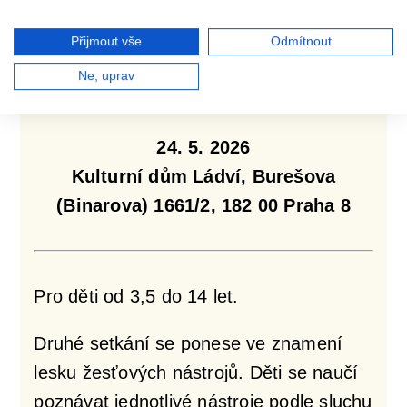
2. setkání
Přijmout vše
Odmítnout
Cesta za čtyřmi živly — Dechové
Ne, uprav
žesťové
24. 5. 2026
Kulturní dům Ládví, Burešova
(Binarova) 1661/2, 182 00 Praha 8
Pro děti od 3,5 do 14 let.
Druhé setkání se ponese ve znamení
lesku žesťových nástrojů. Děti se naučí
poznávat jednotlivé nástroje podle sluchu