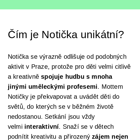
Orchestrální akademie
Orchestr Zoom
Čím je Notička unikátní?
Notička se výrazně odlišuje od podobných
aktivit v Praze, protože pro děti velmi citlivě
a kreativně
spojuje hudbu s mnoha
jinými uměleckými profesemi
. Mottem
Notičky je překvapovat a uvádět děti do
světů, do kterých se v běžném životě
nedostanou. Setkání jsou vždy
velmi
interaktivní
. Snaží se v dětech
podnítit kreativitu a přirozený
zájem nejen