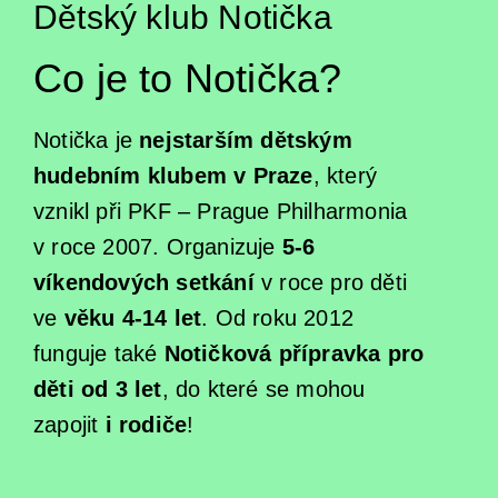
Dětský klub Notička
Koncertní sály & ubytování
Newsletter
Co je to Notička?
Profil orchestru
Podpořit
Galerie
Emmanuel Villaume
Notička je
nejstarším dětským
Přátelé PraguePhil
Dětem
hudebním klubem v Praze
, který
Konkurzy
Členové orchestru
Pro firmy
vznikl při PKF – Prague Philharmonia
Dětský klub Notička
Kontakty
v roce 2007. Organizuje
5-6
Komorní soubory
Lobkowicz abonmá
víkendových setkání
v roce pro děti
Koncerty pro děti v Rudolfinu
ve
věku 4-14 let
. Od roku 2012
Správní a dozorčí orgány
Podporují nás
ISMFA Prague
funguje také
Notičková přípravka pro
děti od 3 let
, do které se mohou
Historie
Finanční dar
Talent Prahy 5
zapojit
i rodiče
!
Jiří Bělohlávek — zakladatel orchestru
Koncerty pro školy