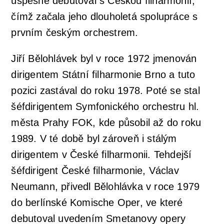
úspěšně debutoval s Českou filharmonií,
čímž začala jeho dlouholetá spolupráce s
prvním českým orchestrem.
Jiří Bělohlávek byl v roce 1972 jmenován
dirigentem Státní filharmonie Brno a tuto
pozici zastával do roku 1978. Poté se stal
šéfdirigentem Symfonického orchestru hl.
města Prahy FOK, kde působil až do roku
1989. V té době byl zároveň i stálým
dirigentem v České filharmonii. Tehdejší
šéfdirigent České filharmonie, Václav
Neumann, přivedl Bělohlávka v roce 1979
do berlínské Komische Oper, ve které
debutoval uvedením Smetanovy opery