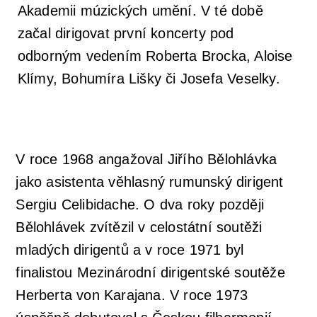
Akademii múzických umění. V té době
začal dirigovat první koncerty pod
Orchestrální akademie
Orchestr Zoom
odborným vedením Roberta Brocka, Aloise
Klímy, Bohumíra Lišky či Josefa Veselky.
V roce 1968 angažoval Jiřího Bělohlávka
jako asistenta věhlasný rumunský dirigent
Sergiu Celibidache. O dva roky později
Bělohlávek zvítězil v celostátní soutěži
mladých dirigentů a v roce 1971 byl
finalistou Mezinárodní dirigentské soutěže
Herberta von Karajana. V roce 1973