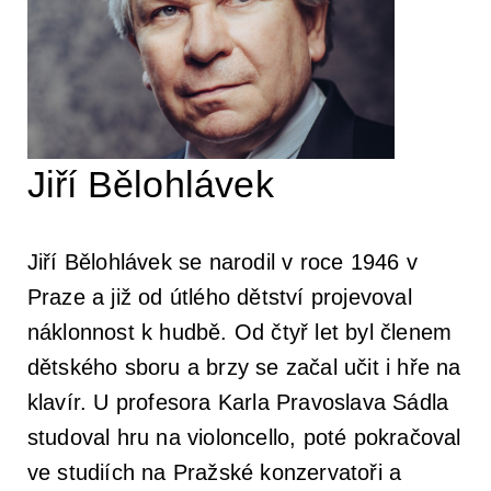
Koncertní sály & ubytování
Newsletter
Profil orchestru
Podpořit
Galerie
Emmanuel Villaume
Přátelé PraguePhil
Dětem
Jiří Bělohlávek
Konkurzy
Členové orchestru
Pro firmy
Dětský klub Notička
Kontakty
Jiří Bělohlávek se narodil v roce 1946 v
Komorní soubory
Lobkowicz abonmá
Koncerty pro děti v Rudolfinu
Praze a již od útlého dětství projevoval
náklonnost k hudbě. Od čtyř let byl členem
Správní a dozorčí orgány
Podporují nás
ISMFA Prague
dětského sboru a brzy se začal učit i hře na
klavír. U profesora Karla Pravoslava Sádla
Historie
Finanční dar
Talent Prahy 5
studoval hru na violoncello, poté pokračoval
ve studiích na Pražské konzervatoři a
Jiří Bělohlávek — zakladatel orchestru
Koncerty pro školy