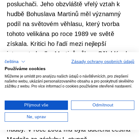
posluchači. Jeho obzvláště vřelý vztah k
hudbě Bohuslava Martinů měl významný
podíl na světovém věhlasu, který tvorba
tohoto velikána po roce 1989 ve světě
získala. Kritici ho řadí mezi nejlepší
interprety hudby Martinů vůbec. Bělohlávek
čeština
Zásady ochrany osobních údajů
posluchačům zpřístupnil také řadu do té
Používáme cookies
doby málo známých děl Dvořáka, Janáčka,
Můžeme je umístit pro analýzu našich údajů o návštěvnících, pro zlepšení
našeho webu, ukázání personalizovaného obsahu a pro poskytnutí skvělého
Smetany i Suka.
zážitku z webu. Pro více informací o cookies používáme otevřené nastavení.
V květnu 2012 obdržel Jiří Bělohlávek od
Přijmout vše
Odmítnout
královny Alžběty II. titul CBE (komandér
Ne, uprav
Řádu britského impéria) za zásluhy v oblasti
hudby. V roce 2001 mu byla udělena čestná