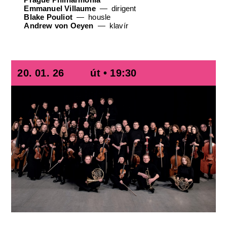
Emmanuel Villaume
dirigent
Blake Pouliot
housle
Andrew von Oeyen
klavír
20. 01. 26
út • 19:30