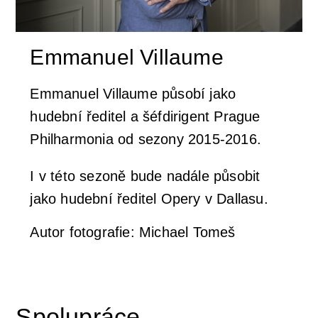
Koncertní sály & ubytování
Newsletter
Profil orchestru
Podpořit
Emmanuel Villaume
Galerie
Emmanuel Villaume
Přátelé PraguePhil
Dětem
Emmanuel Villaume působí jako
hudební ředitel a šéfdirigent Prague
Konkurzy
Členové orchestru
Pro firmy
Dětský klub Notička
Kontakty
Philharmonia od sezony 2015-2016.
I v této sezoně bude nadále působit
Komorní soubory
Lobkowicz abonmá
Koncerty pro děti v Rudolfinu
jako hudební ředitel Opery v Dallasu.
Správní a dozorčí orgány
Podporují nás
ISMFA Prague
Autor fotografie: Michael Tomeš
Historie
Finanční dar
Talent Prahy 5
Spolupráce
Jiří Bělohlávek — zakladatel orchestru
Koncerty pro školy