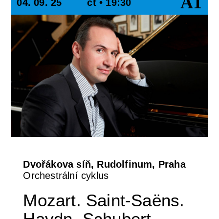
A1
04. 09. 25
čt • 19:30
Dvořákova síň, Rudolfinum, Praha
Orchestrální cyklus
Mozart. Saint-Saëns.
Haydn. Schubert