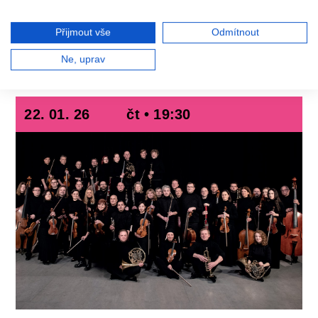
Prague Philharmonia
Emmanuel Villaume
dirigent
Přijmout vše
Odmítnout
Blake Pouliot
housle
Andrew von Oeyen
klavír
Ne, uprav
22. 01. 26
čt • 19:30