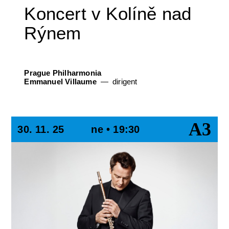
Koncert v Kolíně nad
Rýnem
Prague Philharmonia
Emmanuel Villaume
dirigent
A3
30. 11. 25
ne • 19:30