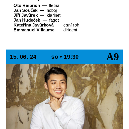
Oto Reiprich
flétna
Jan Souček
hoboj
Jiří Javůrek
klarinet
Jan Hudeček
fagot
Kateřina Javůrková
lesní roh
Emmanuel Villaume
dirigent
A9
15. 06. 24
so • 19:30