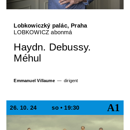
Lobkowiczký palác, Praha
LOBKOWICZ abonmá
Haydn. Debussy.
Méhul
Emmanuel Villaume
dirigent
A1
26. 10. 24
so • 19:30