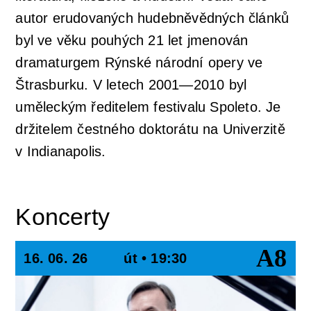
autor erudovaných hudebněvědných článků
byl ve věku pouhých 21 let jmenován
dramaturgem Rýnské národní opery ve
Štrasburku. V letech 2001—2010 byl
uměleckým ředitelem festivalu Spoleto. Je
držitelem čestného doktorátu na Univerzitě
v Indianapolis.
Koncerty
A8
16. 06. 26
út • 19:30