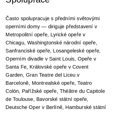
Orchestrální akademie
Orchestr Zoom
Často spolupracuje s předními světovými
operními domy — diriguje představení v
Metropolitní opeře, Lyrické opeře v
Chicagu, Washingtonské národní opeře,
Sanfranciské opeře, Losangeleské opeře,
Operním divadle v Saint Louis, Opeře v
Santa Fe, Královské opeře v Covent
Garden, Gran Teatre del Liceu v
Barceloně, Montrealské opeře, Teatro
Colón, Pařížské opeře, Théâtre du Capitole
de Toulouse, Bavorské státní opeře,
Deutsche Oper v Berlíně, Hamburské státní