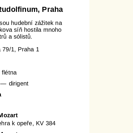
Rudolfinum, Praha
sou hudební zážitek na
kova síň hostila mnoho
ů a sólistů.
 79/1, Praha 1
flétna
dirigent
a
Mozart
ehra k opeře, KV 384