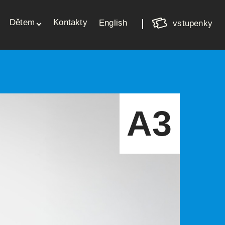
Nákupní
Dětem
Kontakty
košík
English
vstupenky
Váš košík je prázdný
A3