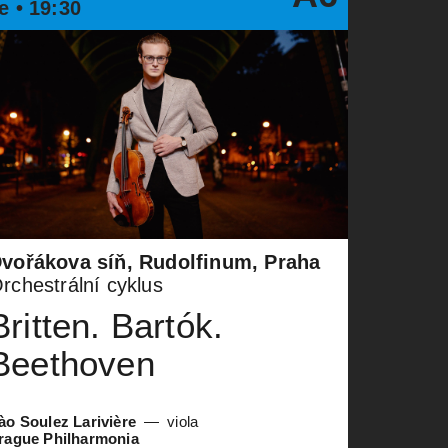
e • 19:30
vořákova síň, Rudolfinum, Praha
rchestrální cyklus
Britten. Bartók.
Beethoven
ào Soulez Larivière
viola
rague Philharmonia