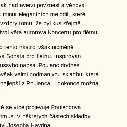
šak nad averzi povznesl a věnoval
k minut elegantních melodií, které
vzdory tomu, že byl kus zřejmě
ivní věta autorova Koncertu pro flétnu.
o tento nástroj však nicméně
a Sonáta pro flétnu. Inspirován
ussyho napsal Poulenc dodnes
avšak velmi podmanivou skladbu, která
o nejlepší z Poulenca… dokonce možná
tě se více projevuje Poulencova
ytmus. V některých částech skladby
styl Josepha Haydna.