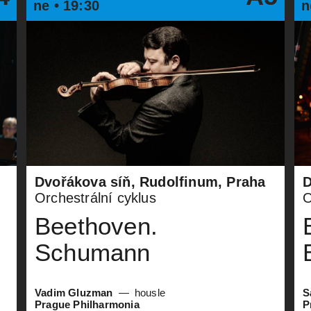
ne • 19:30
n
Dvořákova síň, Rudolfinum, Praha
D
Orchestrální cyklus
O
Beethoven.
Schumann
Vadim Gluzman
housle
S
Prague Philharmonia
P