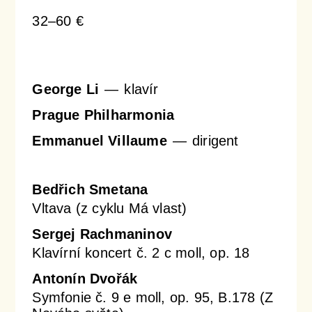
32–60 €
Orchestrální akademie
Orchestr Zoom
George Li
klavír
Prague Philharmonia
Emmanuel Villaume
dirigent
Bedřich Smetana
Vltava (z cyklu Má vlast)
Sergej Rachmaninov
Klavírní koncert č. 2 c moll, op. 18
Antonín Dvořák
Symfonie č. 9 e moll, op. 95, B.178 (Z