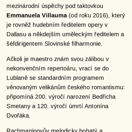
mezinárodní úspěchy pod taktovkou
Emmanuela Villauma
(od roku 2016), který
je rovněž hudebním ředitelem opery v
Dallasu a někdejším uměleckým ředitelem a
šéfdirigentem Slovinské filharmonie.
Ačkoli je maestro znám svou zálibou v
nekonvenčním repertoáru, vrací se do
Lublaně se standardním programem
věnovaným velikánům českého romantismu:
připomíná 200. výročí narození Bedřicha
Smetany a 120. výročí úmrtí Antonína
Dvořáka.
Rachmaninovův melodicky bohatý a