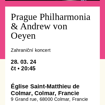
Koncertní sály & ubytování
Prague Philharmonia
Newsletter
Profil orchestru
Podpořit
& Andrew von
Galerie
Emmanuel Villaume
Přátelé PraguePhil
Dětem
Oeyen
Konkurzy
Členové orchestru
Pro firmy
Dětský klub Notička
Kontakty
Zahraniční koncert
Komorní soubory
Lobkowicz abonmá
Koncerty pro děti v Rudolfinu
28. 03. 24
čt • 20:45
Správní a dozorčí orgány
Podporují nás
ISMFA Prague
Église Saint-Matthieu de
Historie
Finanční dar
Talent Prahy 5
Colmar, Colmar, Francie
9 Grand rue, 68000 Colmar, Francie
Jiří Bělohlávek — zakladatel orchestru
Koncerty pro školy