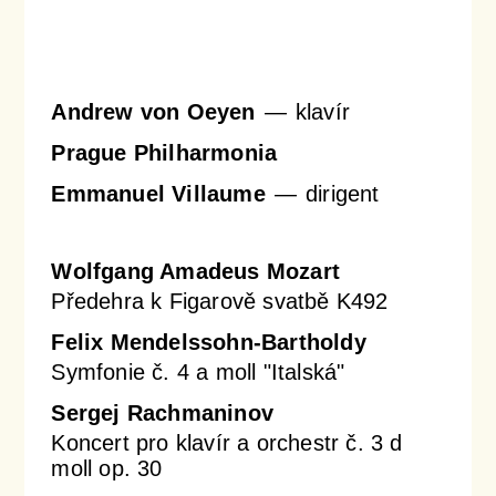
Orchestrální akademie
Orchestr Zoom
Andrew von Oeyen
klavír
Prague Philharmonia
Emmanuel Villaume
dirigent
Wolfgang Amadeus Mozart
Předehra k Figarově svatbě K492
Felix Mendelssohn-Bartholdy
Symfonie č. 4 a moll "Italská"
Sergej Rachmaninov
Koncert pro klavír a orchestr č. 3 d
moll op. 30