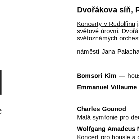
Dvořákova síň, 
Koncerty v Rudolfinu
j
světové úrovni. Dvořá
světoznámých orchestr
náměstí Jana Palacha
Bomsori Kim
hou
Emmanuel Villaume
Charles Gounod
č
Malá symfonie pro de
Wolfgang Amadeus 
Koncert pro housle a 