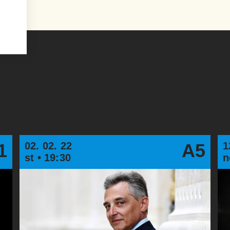
1
02. 02. 22
A5
1
st • 19:30
n