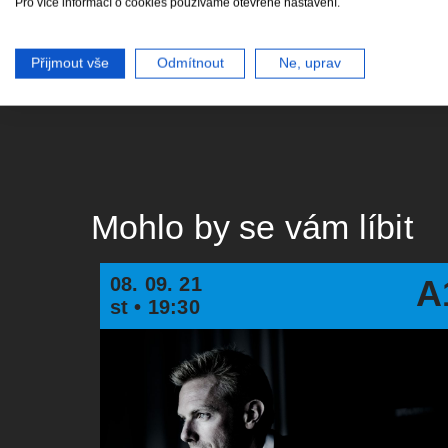
Pro více informací o cookies používáme otevřené nastavení.
Přijmout vše
Odmítnout
Ne, uprav
Mohlo by se vám líbit
08. 09. 21
A
st • 19:30