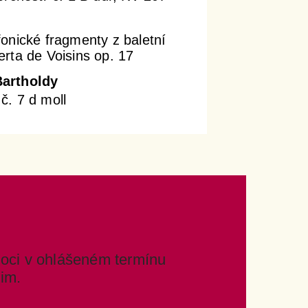
onické fragmenty z baletní
rta de Voisins op. 17
Bartholdy
č. 7 d moll
oci v ohlášeném termínu
im.