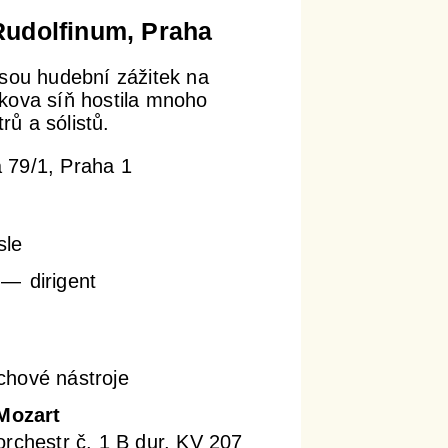
Rudolfinum, Praha
sou hudební zážitek na
kova síň hostila mnoho
ů a sólistů.
 79/1, Praha 1
sle
dirigent
chové nástroje
Mozart
orchestr č. 1 B dur, KV 207