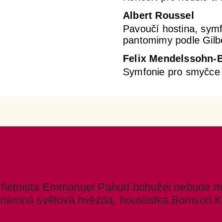
Albert Roussel
Pavoučí hostina, symf
pantomimy podle Gilbe
Felix Mendelssohn-
Symfonie pro smyčce 
 flétnista Emmanuel Pahud bohužel nebude m
ýznamná světová hvězda, houslistka Bomsori K