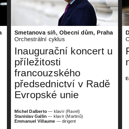
a
Smetanova síň, Obecní dům, Praha
D
Orchestrální cyklus
O
Inaugurační koncert u
příležitosti
francouzského
E
předsednictví v Radě
Evropské unie
Michel Dalberto
—
klavír
(Ravel)
Stanislav Gallin
—
klavír
(Martinů)
Emmanuel Villaume
—
dirigent