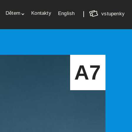
Nákupní
Dětem
Kontakty
košík
English
vstupenky
Váš košík je prázdný
A7