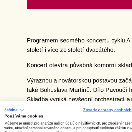
Programem sedmého koncertu cyklu A s
století i více ze století dvacátého.
Koncert otevírá půvabná komorní skla
Výraznou a novátorskou postavou začátk
také Bohuslava Martinů. Dílo
Pavoučí h
Skladba vyniká nevšední orchestrací a
Francii: jako protiklad k čistě dechov
čeština
Zásady ochrany osobních
Používáme cookies
d moll.
Můžeme je umístit pro analýzu našich údajů o návštěvnících, pro zlepšení naše
webu, ukázání personalizovaného obsahu a pro poskytnutí skvělého zážitku z 