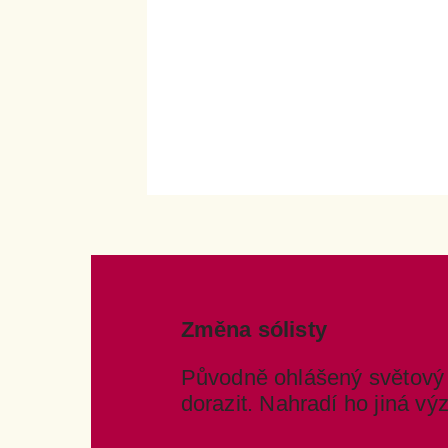
Změna sólisty
Původně ohlášený světový
dorazit. Nahradí ho jiná v