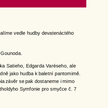
halíme vedle hudby devatenáctého
 Gounoda.
ika Satieho, Edgarda Varèseho, ale
vodně jako hudba k baletní pantomimě.
 Na závěr se pak dostaneme i mimo
rtholdyho
Symfonie pro smyčce č. 7