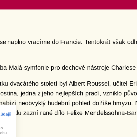
e naplno vracíme do Francie. Tentokrát však od
dba
Malá symfonie pro dechové nástroje
Charlese
u dvacátého století byl Albert Roussel, učitel Er
ostina
, jedna z jeho nejlepších prací, vzniklo pů
 nabízí neobvyklý hudební pohled do říše hmyzu.
ému úvodu zazní rané dílo Felixe Mendelssohna-Ba
 údajů
ho
webu.