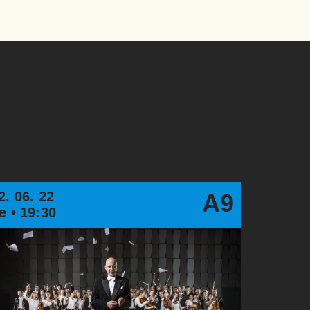
2. 06. 22
A9
e • 19:30