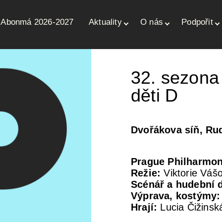
Abonmá 2026-2027
Aktuality
O nás
Podpořit
ce
32. sezona
děti
D
Dvořákova síň, Ru
Prague Philharmon
Režie:
Viktorie Váš
Scénář a hudební 
Výprava, kostýmy:
Hrají:
Lucia Čižinsk