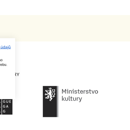
 údajů
ho
webu.
PODPORY