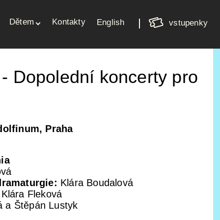
Nákupní
Dětem
Kontakty
košík
English
vstupenky
Váš košík je prázdný
 - Dopolední koncerty pro
dolfinum, Praha
ia
ová
dramaturgie:
Klára Boudalová
Klára Fleková
á a Štěpán Lustyk