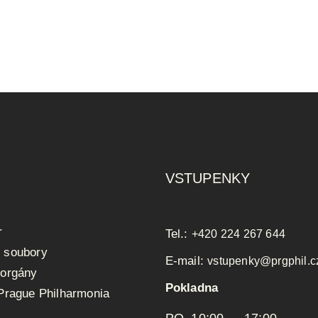
VSTUPENKY
r
Tel.:
+420 224 267 644
 soubory
E-mail:
vstupenky@prgphil.c
 orgány
Pokladna
 Prague Philharmonia
PO 10:00 — 17:00