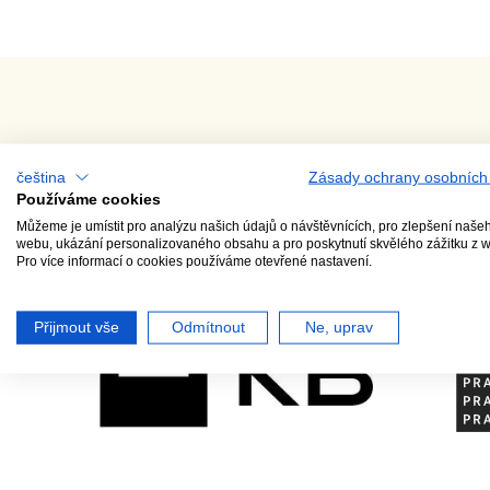
čeština
Zásady ochrany osobních
Používáme cookies
Můžeme je umístit pro analýzu našich údajů o návštěvnících, pro zlepšení naše
webu, ukázání personalizovaného obsahu a pro poskytnutí skvělého zážitku z 
Pro více informací o cookies používáme otevřené nastavení.
GENERÁLNÍ PARTNER
ZA 
Přijmout vše
Odmítnout
Ne, uprav