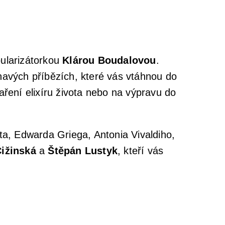
ularizátorkou
Klárou Boudalovou
.
navých příbězích, které vás vtáhnou do
ření elixíru života nebo na výpravu do
, Edwarda Griega, Antonia Vivaldiho,
Čižinská
a
Štěpán Lustyk
, kteří vás