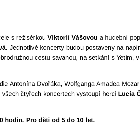
ele s režisérkou
Viktorií Vášovou
a hudební pop
vá
. Jednotlivé koncerty budou postaveny na napí
brodružnou cestu savanou, na setkání s Yetim, va
die Antonína Dvořáka, Wolfganga Amadea Mozarta
 všech čtyřech koncertech vystoupí herci
Lucia 
 hodin. Pro děti od 5 do 10 let.