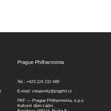
Prague Philharmonia
Tel.:
+420 224 232 488
E-mail:
z
vstupenky@prgphil.cz
PKF — Prague Philharmonia, o.p.s.
Kulturní dům Ládví,
Burešova 1661/2, Praha 8