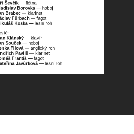
iří Ševčík
— flétna
ladislav Borovka
— hoboj
an Brabec
— klarinet
áclav Fürbach
— fagot
ikuláš Koska
— lesní roh
osté:
van Klánský
— klavír
an Souček
— hoboj
enka Filová
— anglický roh
indřich Pavliš
— klarinet
omáš Františ
— fagot
ateřina Javůrková
— lesní roh