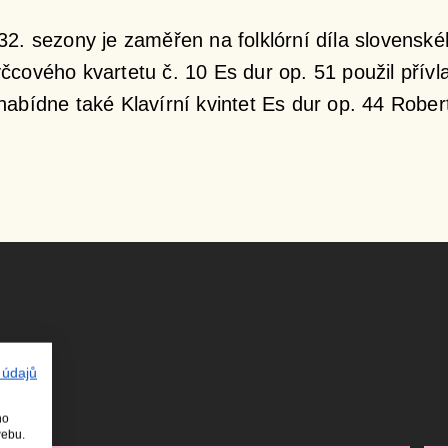
. sezony je zaměřen na folklórní díla slovenského
cového kvartetu č. 10 Es dur op. 51 použil přívl
nabídne také Klavírní kvintet Es dur op. 44 Rob
 údajů
ho
webu.