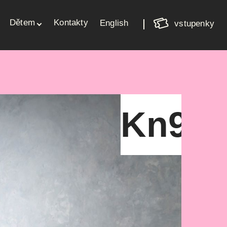
Nákupní
Dětem
Kontakty
košík
English
vstupenky
Váš košík je prázdný
Kn9