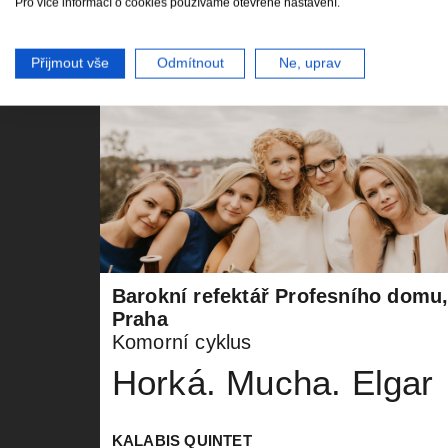
Pro více informací o cookies používáme otevřené nastavení.
30. 11. 26
K
po • 19:30
Přijmout vše
Odmítnout
Ne, uprav
Barokní refektář Profesního domu
Praha
Komorní cyklus
Horká. Mucha. Elgar
KALABIS QUINTET