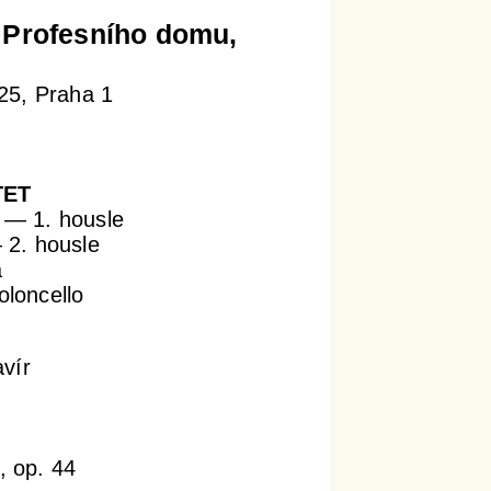
ř Profesního domu,
25, Praha 1
TET
— 1. housle
2. housle
a
oloncello
avír
r, op. 44