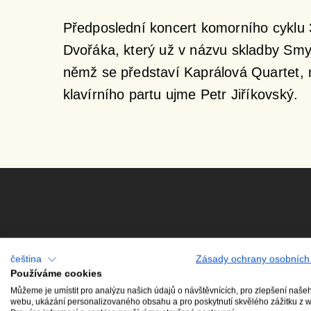
Předposlední koncert komorního cyklu 32
Dvořáka, který už v názvu skladby Smyč
němž se představí Kaprálová Quartet, 
klavírního partu ujme Petr Jiříkovský.
čeština
Zásady ochrany osobních
Používáme cookies
Mohlo by se vám líbit
Můžeme je umístit pro analýzu našich údajů o návštěvnících, pro zlepšení naše
webu, ukázání personalizovaného obsahu a pro poskytnutí skvělého zážitku z 