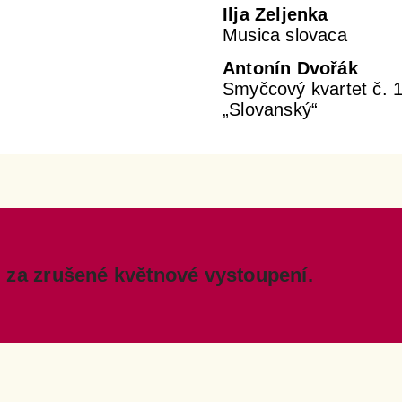
Ilja Zeljenka
Musica slovaca
Antonín Dvořák
Smyčcový kvartet č. 
„Slovanský“
 za zrušené květnové vystoupení.