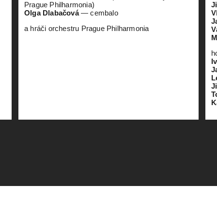
Prague Philharmonia)
J
Olga Dlabačová
— cembalo
V
J
a hráči orchestru Prague Philharmonia
V
M
h
I
J
L
J
T
K