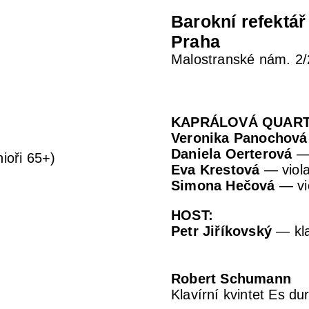
Barokní refektá
Praha
Malostranské nám. 2/
KAPRÁLOVÁ QUAR
Veronika Panochová
Daniela Oerterová
— 
ioři 65+)
Eva Krestová
— viol
Simona Hečová
— vi
HOST:
Petr Jiříkovský
— kl
Robert Schumann
Klavírní kvintet Es du