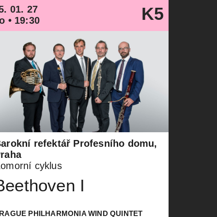
5. 01. 27
K5
o • 19:30
arokní refektář Profesního domu,
raha
omorní cyklus
Beethoven I
RAGUE PHILHARMONIA WIND QUINTET