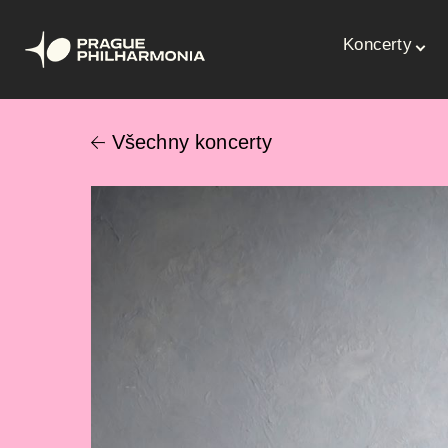
Hlavní
Koncerty
naviga
Přejít
k
Všechny koncerty
hlavnímu
obsahu