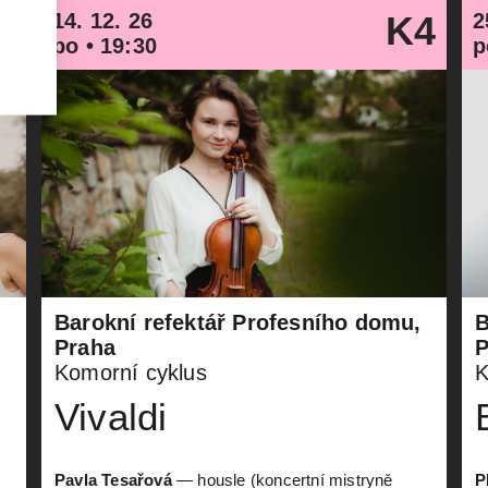
3
14. 12. 26
K4
2
po • 19:30
p
,
Barokní refektář Profesního domu,
B
Praha
P
Komorní cyklus
K
Vivaldi
Pavla Tesařová
— housle (koncertní mistryně
P