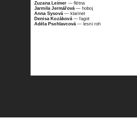
Zuzana Leimer
— flétna
Jarmila Jermářová
— hoboj
Anna Sysová
— klarinet
Denisa Kozáková
— fagot
Adéla Psohlavcová
— lesní roh