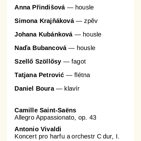
Anna Přindišová
— housle
Simona Krajňáková
— zpěv
Johana Kubánková
— housle
Naďa Bubancová
— housle
Szellő Szöllősy
— fagot
Tatjana Petrović
— flétna
Daniel Boura
— klavír
Camille Saint-Saëns
Allegro Appassionato, op. 43
Antonio Vivaldi
Koncert pro harfu a orchestr C dur, I.