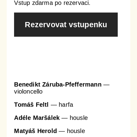
Vstup zdarma po rezervaci.
Orchestrální akademie
Orchestr Zoom
Rezervovat vstupenku
Benedikt Záruba-Pfeffermann
—
violoncello
Tomáš Feltl
— harfa
Adéle Maršálek
— housle
Matyáš Herold
— housle