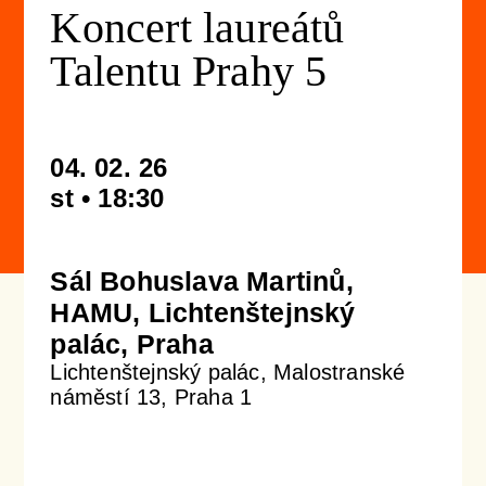
Koncert laureátů
Talentu Prahy 5
Koncertní sály & ubytování
Newsletter
Profil orchestru
Podpořit
Galerie
Emmanuel Villaume
Přátelé PraguePhil
Dětem
04. 02. 26
st • 18:30
Konkurzy
Členové orchestru
Pro firmy
Dětský klub Notička
Kontakty
Komorní soubory
Lobkowicz abonmá
Koncerty pro děti v Rudolfinu
Sál Bohuslava Martinů,
HAMU, Lichtenštejnský
palác, Praha
Správní a dozorčí orgány
Podporují nás
ISMFA Prague
Lichtenštejnský palác, Malostranské
náměstí 13, Praha 1
Historie
Finanční dar
Talent Prahy 5
Jiří Bělohlávek — zakladatel orchestru
Koncerty pro školy