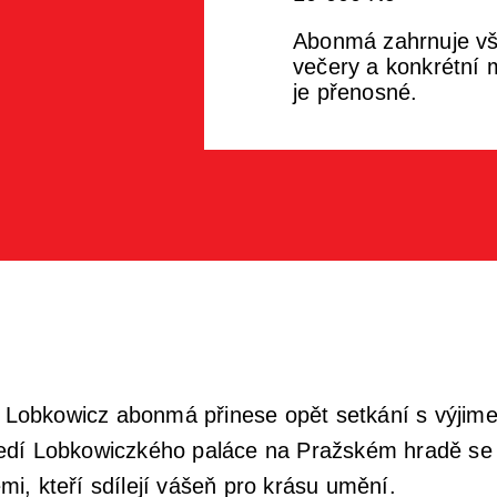
Abonmá zahrnuje vš
večery a konkrétní m
je přenosné.
dy Lobkowicz abonmá přinese opět setkání s výji
edí Lobkowiczkého paláce na Pražském hradě se 
ěmi, kteří sdílejí vášeň pro krásu umění.