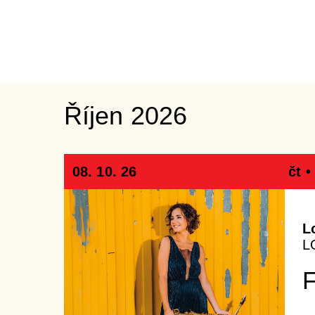
Říjen 2026
08. 10. 26
čt •
L
L
F