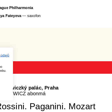
ague Philharmonia
ya Fateyeva
— saxofon
 údajů
 19:00
ho
webu.
obkowiczký palác, Praha
OBKOWICZ abonmá
ossini. Paganini. Mozart