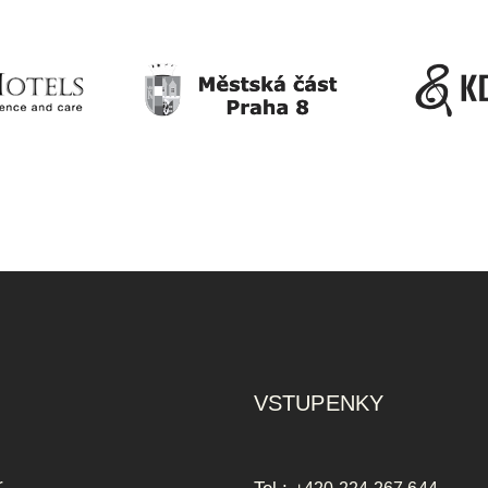
VSTUPENKY
r