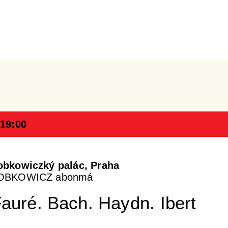
 19:00
obkowiczký palác, Praha
OBKOWICZ abonmá
auré. Bach. Haydn. Ibert