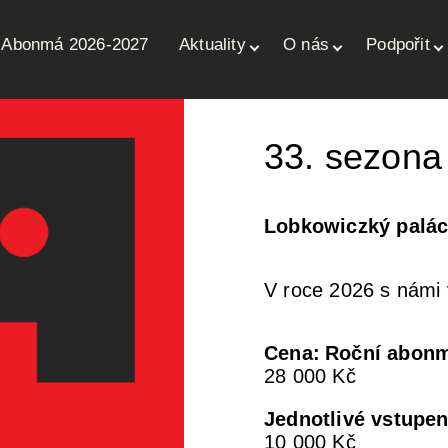
Abonmá 2026-2027
Aktuality
O nás
Podpořit
ce
33. sezon
Lobkowiczký palác
V roce 2026 s námi
Cena
Roční abon
28 000 Kč
Jednotlivé vstupe
10 000 Kč