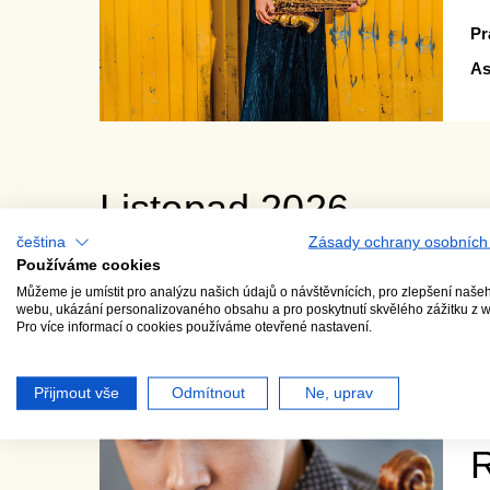
Pr
As
Listopad 2026
čeština
Zásady ochrany osobních
Používáme cookies
26. 11. 26
čt •
Můžeme je umístit pro analýzu našich údajů o návštěvnících, pro zlepšení naše
webu, ukázání personalizovaného obsahu a pro poskytnutí skvělého zážitku z 
Pro více informací o cookies používáme otevřené nastavení.
L
Přijmout vše
Odmítnout
Ne, uprav
L
R