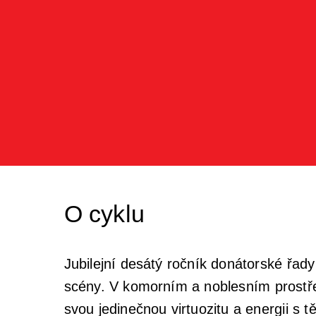
O cyklu
Jubilejní desátý ročník donátorské řa
scény. V komorním a noblesním prostř
svou jedinečnou virtuozitu a energii s t