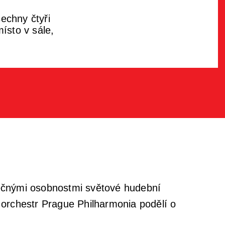
echny čtyři
ísto v sále,
mečnými osobnostmi světové hudební
orchestr Prague Philharmonia podělí o