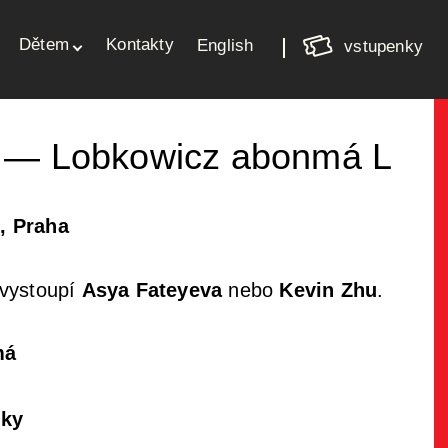
Nákupní
Dětem
Kontakty
košík
English
vstupenky
Váš košík je prázdný
a — Lobkowicz abonmá
L
, Praha
 vystoupí
Asya Fateyeva
nebo
Kevin Zhu
.
má
nky