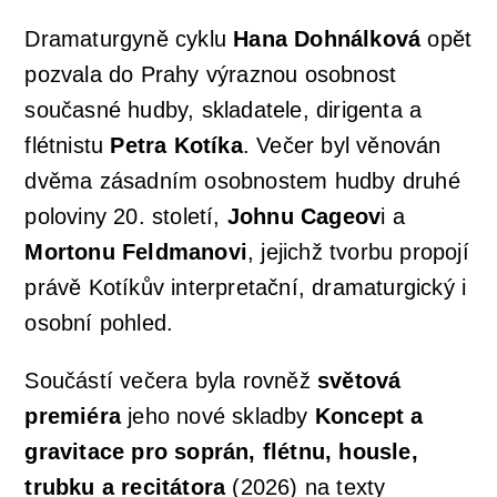
Dramaturgyně cyklu
Hana Dohnálková
opět
Koncertní sály & ubytování
Newsletter
Profil orchestru
Podpořit
pozvala do Prahy výraznou osobnost
současné hudby, skladatele, dirigenta a
Galerie
Emmanuel Villaume
Přátelé PraguePhil
Dětem
flétnistu
Petra Kotíka
. Večer byl věnován
dvěma zásadním osobnostem hudby druhé
Konkurzy
Členové orchestru
Pro firmy
Dětský klub Notička
Kontakty
poloviny 20. století,
Johnu Cageov
i a
Mortonu Feldmanovi
, jejichž tvorbu propojí
Komorní soubory
Lobkowicz abonmá
Koncerty pro děti v Rudolfinu
právě Kotíkův interpretační, dramaturgický i
osobní pohled.
Správní a dozorčí orgány
Podporují nás
ISMFA Prague
Součástí večera byla rovněž
světová
premiéra
jeho nové skladby
Koncept a
Historie
Finanční dar
Talent Prahy 5
gravitace pro soprán, flétnu, housle,
trubku a recitátora
(2026) na texty
Jiří Bělohlávek — zakladatel orchestru
Koncerty pro školy