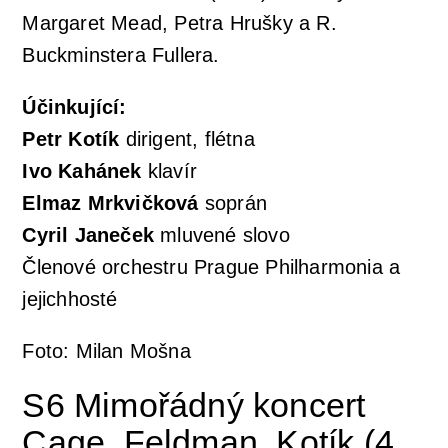
Margaret Mead, Petra Hrušky a R.
Buckminstera Fullera.
Orchestrální akademie
Orchestr Zoom
Účinkující:
Petr Kotík
dirigent, flétna
Ivo Kahánek
klavír
Elmaz Mrkvičková
soprán
Cyril Janeček
mluvené slovo
Členové orchestru Prague Philharmonia a
jejichhosté
Foto: Milan Mošna
S6 Mimořádný koncert
Cage. Feldman. Kotík (4.