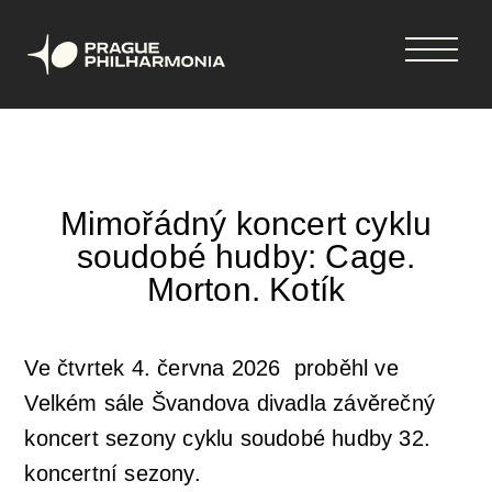
Nákupní
Přejít
vstupenky
k
košík
hlavnímu
obsahu
Váš košík je prázdný
English
Mimořádný koncert cyklu
soudobé hudby: Cage.
Hlavní
Koncerty
Morton. Kotík
navigace
Vstupenky
Abonmá 2026-2027
Ve čtvrtek 4. června 2026 proběhl ve
Velkém sále Švandova divadla závěrečný
33. sezona 2026-2027
Aktuality
koncert sezony cyklu soudobé hudby 32.
koncertní sezony.
Vouchery
Novinky
O nás