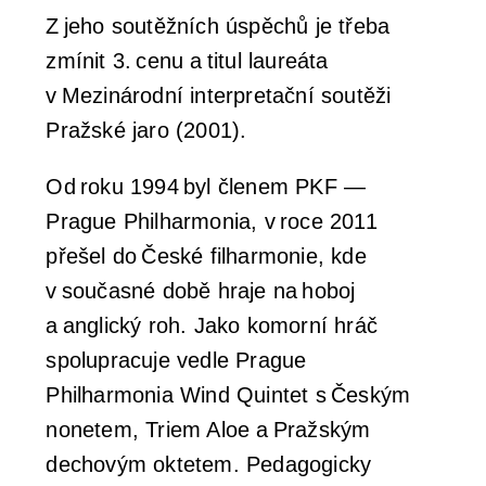
Z jeho soutěžních úspěchů je třeba
Orchestrální akademie
zmínit 3. cenu a titul laureáta
Orchestr Zoom
v Mezinárodní interpretační soutěži
Pražské jaro (2001).
Od roku 1994 byl členem PKF —
Prague Philharmonia, v roce 2011
přešel do České filharmonie, kde
v současné době hraje na hoboj
a anglický roh. Jako komorní hráč
spolupracuje vedle Prague
Philharmonia Wind Quintet s Českým
nonetem, Triem Aloe a Pražským
dechovým oktetem. Pedagogicky