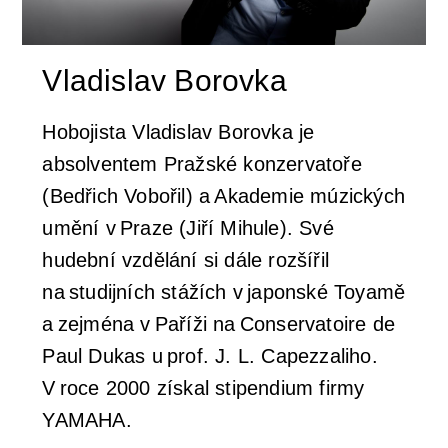
Koncertní sály & ubytování
Newsletter
Profil orchestru
Podpořit
Vladislav Borovka
Galerie
Emmanuel Villaume
Přátelé PraguePhil
Dětem
Hobojista Vladislav Borovka je
absolventem Pražské konzervatoře
Konkurzy
Členové orchestru
Pro firmy
Dětský klub Notička
Kontakty
(Bedřich Vobořil) a Akademie múzických
umění v Praze (Jiří Mihule). Své
Komorní soubory
Lobkowicz abonmá
Koncerty pro děti v Rudolfinu
hudební vzdělání si dále rozšířil
na studijních stážích v japonské Toyamě
Správní a dozorčí orgány
Podporují nás
ISMFA Prague
a zejména v Paříži na Conservatoire de
Paul Dukas u prof. J. L. Capezzaliho.
Historie
Finanční dar
Talent Prahy 5
V roce 2000 získal stipendium firmy
YAMAHA.
Jiří Bělohlávek — zakladatel orchestru
Koncerty pro školy