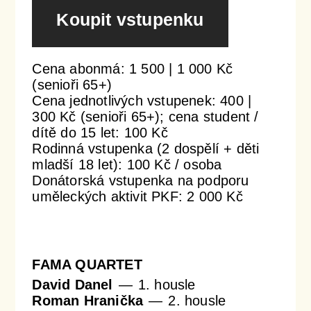
Koupit vstupenku
Orchestrální akademie
Orchestr Zoom
Cena abonmá: 1 500 | 1 000 Kč
(senioři 65+)
Cena jednotlivých vstupenek: 400 |
300 Kč (senioři 65+); cena student /
dítě do 15 let: 100 Kč
Rodinná vstupenka (2 dospělí + děti
mladší 18 let): 100 Kč / osoba
Donátorská vstupenka na podporu
uměleckých aktivit PKF: 2 000 Kč
FAMA QUARTET
David Danel
1. housle
Roman Hranička
2. housle