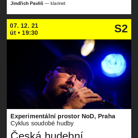
Jindřich Pavliš
—
klarinet
07. 12. 21
S2
út • 19:30
Experimentální prostor NoD, Praha
Cyklus soudobé hudby
Česká hudební