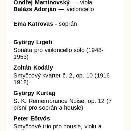
Ondřej Martinovský
viola
Balázs Adorján
violoncello
Ema Katrovas
-
soprán
György Ligeti
Sonáta pro violoncello sólo (1948-
1953)
Zoltán Kodály
Smyčcový kvartet č. 2, op. 10 (1916-
1918)
György Kurtág
S. K. Remembrance Noise, op. 12 (7
písní pro soprán a housle)
Peter Eötvös
Smyčcové trio pro housle, violu a