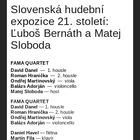
Slovenská hudební
expozice 21. století:
Ľuboš Bernáth a Matej
Sloboda
FAMA QUARTET
David Danel
1. housle
Roman Hranička
2. housle
Ondřej Martinovský
viola
Balázs Adorján
violoncello
Matej Sloboda
—
host
FAMA QUARTET
David Danel
—
1. housle
Roman Hranička
—
2. housle
Ondřej Martinovský
—
viola
Balázs Adorján
—
violoncello
Daniel Havel
—
flétna
Martin Fila
—
klavír