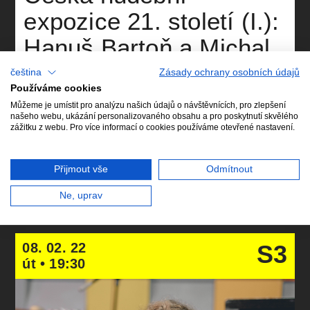
expozice 21. století (I.):
Hanuš Bartoň a Michal
Nejtek
čeština
Zásady ochrany osobních údajů
Používáme cookies
Můžeme je umístit pro analýzu našich údajů o návštěvnících, pro zlepšení
Roman Hranička
housle
našeho webu, ukázání personalizovaného obsahu a pro poskytnutí skvělého
Lukáš Pospíšil
violoncello
zážitku z webu. Pro více informací o cookies používáme otevřené nastavení.
Jindřich Pavliš
klarinet
Martin Fila
klavír
Jan Brabec
klarinet
Přijmout vše
Odmítnout
Lenka Filová
hoboj
Václav Fürbach
fagot
Hanuš Bartoň
skladatel, host
Ne, uprav
ZMĚNA TERMÍNU
Michal Nejtek
skladatel, host
08. 02. 22
S3
út • 19:30