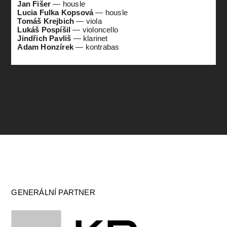
Jan Fišer
—
housle
Lucia Fulka Kopsová
—
housle
Tomáš Krejbich
—
viola
Lukáš Pospíšil
—
violoncello
Jindřich Pavliš
—
klarinet
Adam Honzírek
—
kontrabas
GENERÁLNÍ PARTNER