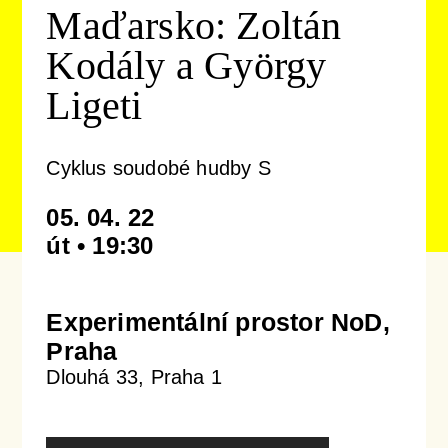
Maďarsko: Zoltán
Kodály a György
Koncertní sály & ubytování
Newsletter
Profil orchestru
Podpořit
Ligeti
Galerie
Emmanuel Villaume
Přátelé PraguePhil
Dětem
Cyklus soudobé hudby S
Konkurzy
Členové orchestru
Pro firmy
Dětský klub Notička
Kontakty
05. 04. 22
út • 19:30
Komorní soubory
Lobkowicz abonmá
Koncerty pro děti v Rudolfinu
Správní a dozorčí orgány
Podporují nás
ISMFA Prague
Experimentální prostor NoD,
Praha
Dlouhá 33, Praha 1
Historie
Finanční dar
Talent Prahy 5
Jiří Bělohlávek — zakladatel orchestru
Koncerty pro školy