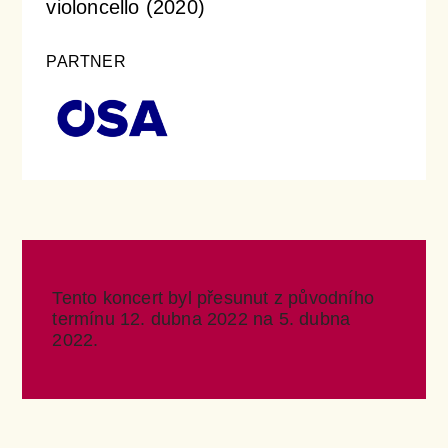
violoncello (2020)
PARTNER
Tento koncert byl přesunut z původního
termínu 12. dubna 2022 na 5. dubna
2022.