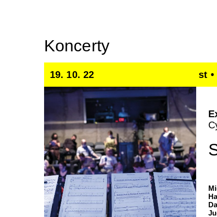
Koncerty
19. 10. 22
st •
E
C
S
Mi
Ha
Da
Ju