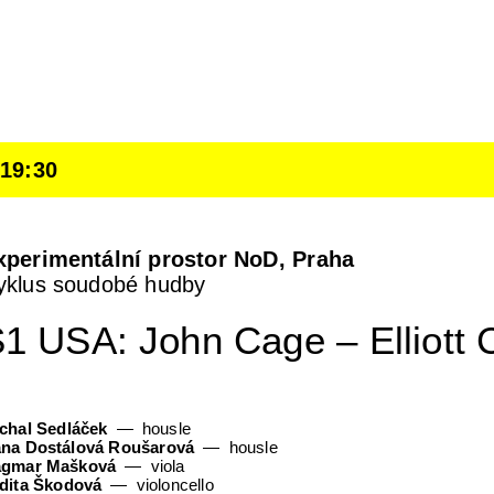
 19:30
xperimentální prostor NoD, Praha
yklus soudobé hudby
1 USA: John Cage – Elliott 
chal Sedláček
housle
na Dostálová Roušarová
housle
gmar Mašková
viola
dita Škodová
violoncello