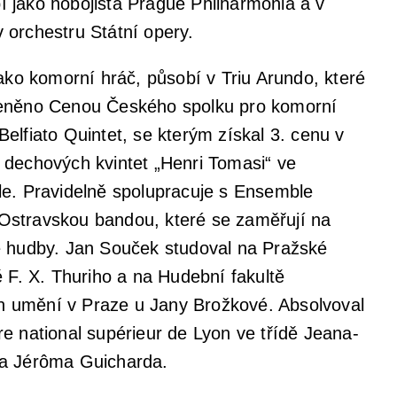
 jako hobojista Prague Philharmonia a v
 orchestru Státní opery.
jako komorní hráč, působí v Triu Arundo, které
ceněno Cenou Českého spolku pro komorní
elfiato Quintet, se kterým získal 3. cenu v
 dechových kvintet „Henri Tomasi“ ve
le. Pravidelně spolupracuje s Ensemble
Ostravskou bandou, které se zaměřují na
é hudby. Jan Souček studoval na Pražské
ě F. X. Thuriho a na Hudební fakultě
 umění v Praze u Jany Brožkové. Absolvoval
re national supérieur de Lyon ve třídě Jeana-
 a Jérôma Guicharda.