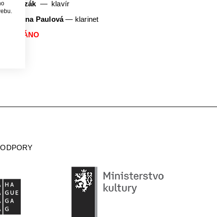
rek Kozák
klavír
ho
webu.
ST:
Anna Paulová
— klarinet
YPRODÁNO
PODPORY