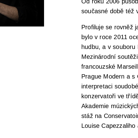
Od roku 2006 působí
současné době též v
Profiluje se rovněž 
bylo v roce 2011 o
hudbu, a v souboru B
Mezinárodní soutěži
francouzské Marseil
Prague Modern a s 
interpretaci soudob
konzervatoři ve tříd
Akademie múzických
stáž na Conservatoi
Louise Capezzaliho