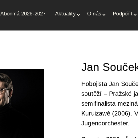
Abonmá 2026-2027
Aktuality
O nás
Podpořit
ce
Jan Souče
Hobojista Jan Souče
soutěží – Pražské j
semifinalista mezin
Kuruizawě (2006). 
Jugendorchester.