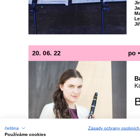
Ji
Ja
Ma
Le
Ji
20. 06. 22
po 
B
K
B
Lu
čeština
Zásady ochrany osobních
Ja
Používáme cookies
On