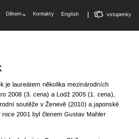
Nákupní
Dětem
Kontakty
košík
English
vstupenky
Váš košík je prázdný
k
k je laureátem několika mezinárodních
aro 2008 (3. cena) a Lodž 2005 (1. cena),
árodní soutěže v Ženevě (2010) a japonské
V roce 2001 byl členem Gustav Mahler