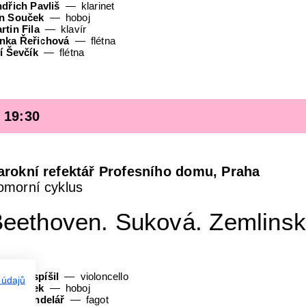
ndřich Pavliš
klarinet
n Souček
hoboj
rtin Fila
klavír
nka Řeřichová
flétna
ří Ševčík
flétna
• 19:30
arokní refektář Profesního domu, Praha
omorní cyklus
eethoven. Suková. Zemlins
káš Pospíšil
violoncello
 údajů
n Souček
hoboj
dřej Šindelář
fagot