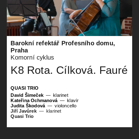
Barokní refektář Profesního domu,
Praha
Komorní cyklus
K8 Rota. Cílková. Fauré
QUASI TRIO
David Šimeček
klarinet
Kateřina Ochmanová
klavír
Judita Škodová
violoncello
Jiří Javůrek
klarinet
Quasi Trio