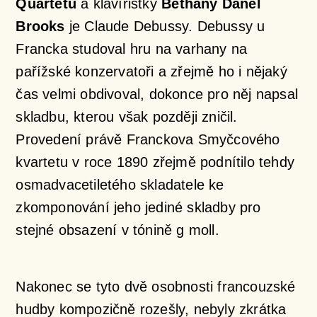
Quartetu
a klavíristky
Bethany Danel
Brooks
je Claude Debussy. Debussy u
Francka studoval hru na varhany na
pařížské konzervatoři a zřejmě ho i nějaký
čas velmi obdivoval, dokonce pro něj napsal
skladbu, kterou však později zničil.
Provedení právě Franckova Smyčcového
kvartetu v roce 1890 zřejmě podnítilo tehdy
osmadvacetiletého skladatele ke
zkomponování jeho jediné skladby pro
stejné obsazení v tónině g moll.
Nakonec se tyto dvě osobnosti francouzské
hudby kompozičně rozešly, nebyly zkrátka