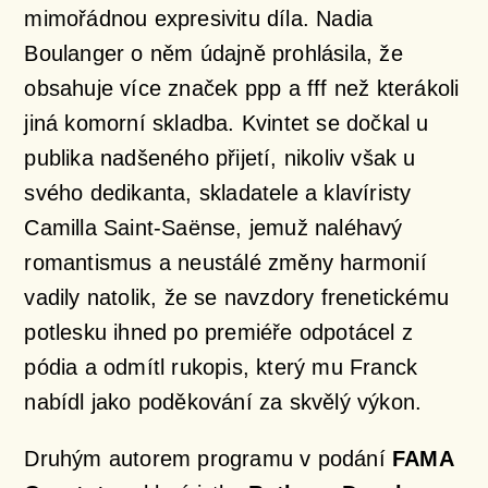
mimořádnou expresivitu díla. Nadia
Boulanger o něm údajně prohlásila, že
obsahuje více značek
ppp
a
fff
než kterákoli
jiná komorní skladba. Kvintet se dočkal u
publika nadšeného přijetí, nikoliv však u
svého dedikanta, skladatele a klavíristy
Camilla Saint-Saënse, jemuž naléhavý
romantismus a neustálé změny harmonií
vadily natolik, že se navzdory frenetickému
potlesku ihned po premiéře odpotácel z
pódia a odmítl rukopis, který mu Franck
nabídl jako poděkování za skvělý výkon.
Druhým autorem programu v podání
FAMA