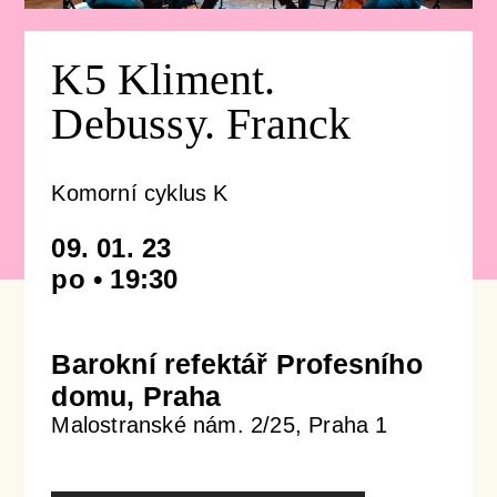
Koncertní sály & ubytování
K5 Kliment.
Newsletter
Profil orchestru
Podpořit
Debussy. Franck
Galerie
Emmanuel Villaume
Přátelé PraguePhil
Dětem
Komorní cyklus K
Konkurzy
Členové orchestru
Pro firmy
Dětský klub Notička
Kontakty
09. 01. 23
po • 19:30
Komorní soubory
Lobkowicz abonmá
Koncerty pro děti v Rudolfinu
Správní a dozorčí orgány
Podporují nás
ISMFA Prague
Barokní refektář Profesního
domu, Praha
Historie
Finanční dar
Talent Prahy 5
Malostranské nám. 2/25, Praha 1
Jiří Bělohlávek — zakladatel orchestru
Koncerty pro školy