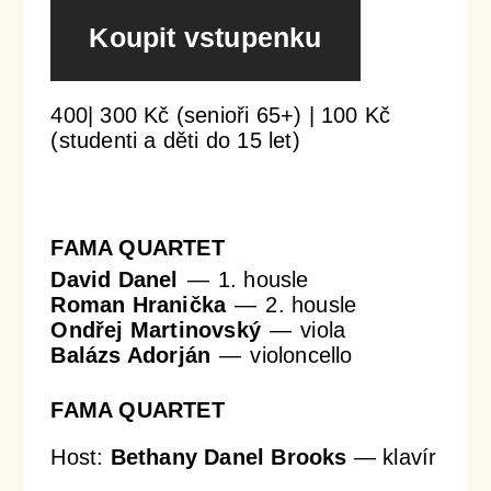
Koupit vstupenku
Orchestrální akademie
Orchestr Zoom
400| 300 Kč (senioři 65+) | 100 Kč
(studenti a děti do 15 let)
FAMA QUARTET
David Danel
1. housle
Roman Hranička
2. housle
Ondřej Martinovský
viola
Balázs Adorján
violoncello
FAMA QUARTET
Host:
Bethany Danel Brooks
—
klavír