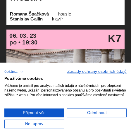
Romana Špačková
housle
Stanislav Gallin
klavír
06. 03. 23
K7
po • 19:30
čeština
Zásady ochrany osobních údajů
Používáme cookies
Můžeme je umístit pro analýzu našich údajů o návštěvnících, pro zlepšení
našeho webu, ukázání personalizovaného obsahu a pro poskytnutí skvělého
zážitku z webu. Pro více informací o cookies používáme otevřené nastavení.
Přijmout vše
Odmítnout
Barokní refektář Profesního domu,
Ne, uprav
Praha