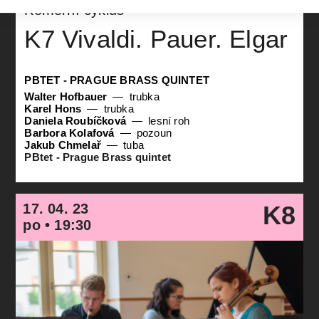
Komorní cyklus
K7 Vivaldi. Pauer. Elgar
PBTET - PRAGUE BRASS QUINTET
Walter Hofbauer
trubka
Karel Hons
trubka
Daniela Roubíčková
lesní roh
Barbora Kolafová
pozoun
Jakub Chmelař
tuba
PBtet - Prague Brass quintet
17. 04. 23
K8
po • 19:30