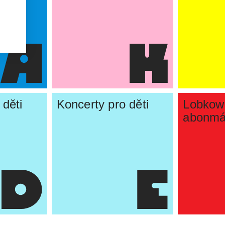
 děti
Koncerty pro děti
Lobkow
abonm