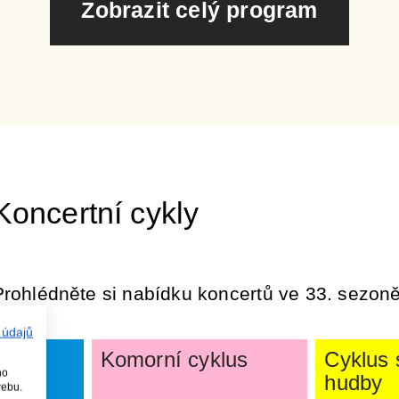
Zobrazit celý program
Koncertní cykly
Prohlédněte si nabídku koncertů ve 33. sezoně
 údajů
Komorní cyklus
Cyklus
ho
hudby
webu.