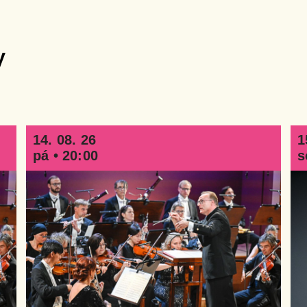
y
14. 08. 26
1
pá • 20:00
s