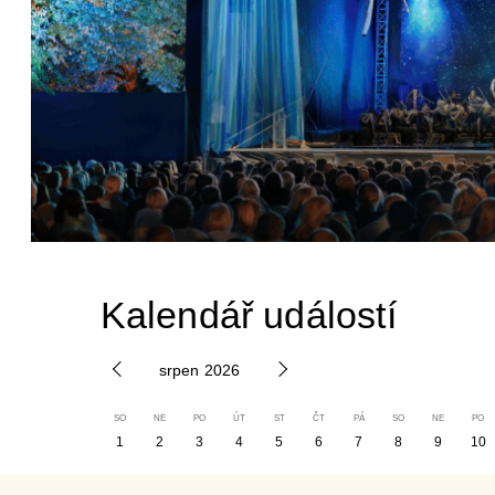
Kalendář událostí
srpen 2026
1
2
3
4
5
6
7
8
9
10